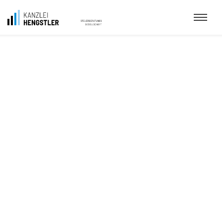
Umfassend, kompetent und
gut betreut.
Steuerkanzlei Hengstler