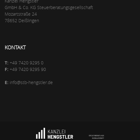
Kanzlei Hengstler
GmbH & Co. KG Steuerberatungsgesellschaft
Mozartstraße 24
78652 Deißlingen
KONTAKT
T:
+49 7420 9295 0
F:
+49 7420 9295 90
E:
info@stb-hengstler.de