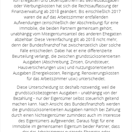
von Ehegatten und Lebenspartnern als Betriebsausgaben
oder Werbungskosten hat sich die Rechtsauffassung der
Finanzverwaltung ab 2018 geändert. Bis einschließlich 2017
waren die auf das Arbeitszimmer entfallenden
Aufwendungen (einschließlich der Abschreibung) für eine
Immobilie, die beiden Partnern gemeinsam gehört,
unabhängig vom Miteigentumsanteil des anderen Ehegatten
abziehbar. Diese Vereinfachung gilt ab 2018 nicht mehr,
denn der Bundesfinanzhof hat zwischenzeitlich über solche
Fälle entschieden. Dabei hat er eine differenzierte
Beurteilung verlangt, die zwischen grundstücksorientierten
Ausgaben (Abschreibung, Zinsen, Grundsteuer,
Hausversicherungen usw.) und nutzungsorientierten
Ausgaben (Energiekosten, Reinigung, Renovierungskosten
für das Arbeitszimmer usw.) unterscheidet.
Diese Unterscheidung ist deshalb notwendig, weil die
grundstücksbezogenen Ausgaben - unabhängig von der
Bezahlung - nur der Eigentümer selbst steuerlich geltend
machen kann. Nach Ansicht des Bundesfinanzhofs werden
die grundstücksorientierten Ausgaben nämlich bei Zahlung
durch einen Nichteigentümer zumindest auch im Interesse
des Eigentümers aufgewendet. Daraus folgt für eine
Immobilie im gemeinsamen Eigentum beider Partner, dass
der das Arbeitszimmer nutzende Ehegatte oder